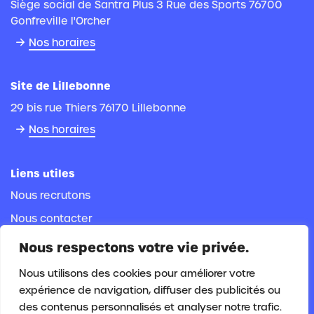
Siège social de Santra Plus 3 Rue des Sports 76700
Gonfreville l'Orcher
Nos horaires
Site de Lillebonne
29 bis rue Thiers 76170 Lillebonne
Nos horaires
Liens utiles
Nous recrutons
Nous contacter
Espace documentaire
Nous respectons votre vie privée.
Espace adhérent
Nous utilisons des cookies pour améliorer votre
Espace salarié
expérience de navigation, diffuser des publicités ou
des contenus personnalisés et analyser notre trafic.