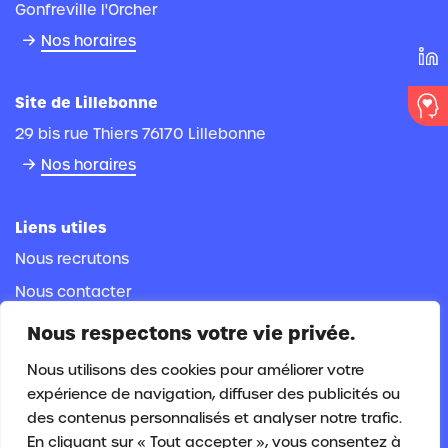
Gonfreville l'Orcher
Nos horaires
Site de Lillebonne
29 bis rue Thiers 76170 Lillebonne
Nos horaires
Liens utiles
Nous recrutons
Nous contacter
Espace documentaire
Nous respectons votre vie privée.
Espace adhérent
Nous utilisons des cookies pour améliorer votre
Espace salarié
expérience de navigation, diffuser des publicités ou
des contenus personnalisés et analyser notre trafic.
En cliquant sur « Tout accepter », vous consentez à