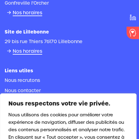
Gonfreville l'Orcher
Nos horaires
Site de Lillebonne
29 bis rue Thiers 76170 Lillebonne
Nos horaires
Liens utiles
Nous recrutons
Nous contacter
Espace documentaire
Nous respectons votre vie privée.
Espace adhérent
Nous utilisons des cookies pour améliorer votre
Espace salarié
expérience de navigation, diffuser des publicités ou
des contenus personnalisés et analyser notre trafic.
En cliquant sur « Tout accepter », vous consentez à