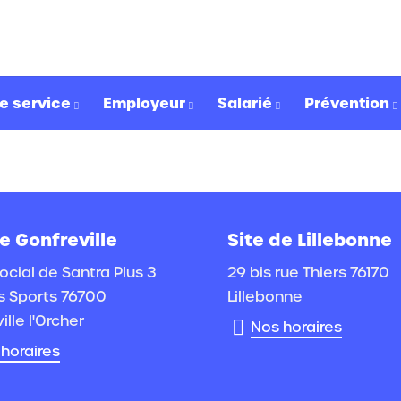
e service
Employeur
Salarié
Prévention
e Gonfreville
Site de Lillebonne
ocial de Santra Plus 3
29 bis rue Thiers 76170
s Sports 76700
Lillebonne
ille l'Orcher
Nos horaires
horaires