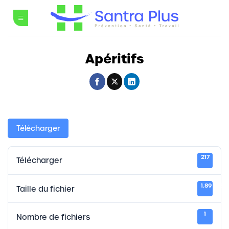
Passer
au
contenu
Apéritifs
Télécharger
217
Télécharger
1.89 MB
Taille du fichier
1
Nombre de fichiers