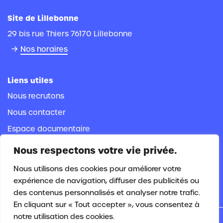
Site de Lillebonne
29 bis rue Thiers 76170 Lillebonne
Nos horaires
Liens utiles
Nous recrutons
Nous contacter
Espace documentaire
Espace adhérent
Nous respectons votre vie privée.
Espace salarié
Nous utilisons des cookies pour améliorer votre
expérience de navigation, diffuser des publicités ou
des contenus personnalisés et analyser notre trafic.
En cliquant sur « Tout accepter », vous consentez à
notre utilisation des cookies.
Plan du site
|
Mentions légales
|
Politique de cookies
|