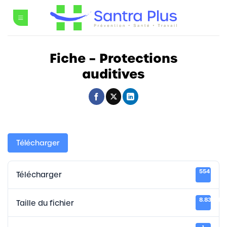
Passer
au
contenu
Fiche – Protections
auditives
Télécharger
554
Télécharger
8.83 MB
Taille du fichier