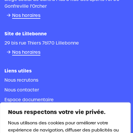
Gonfreville l'Orcher
Nos horaires
Site de Lillebonne
29 bis rue Thiers 76170 Lillebonne
Nos horaires
Liens utiles
Nous recrutons
Nous contacter
Espace documentaire
Espace adhérent
Nous respectons votre vie privée.
Espace salarié
Nous utilisons des cookies pour améliorer votre
expérience de navigation, diffuser des publicités ou