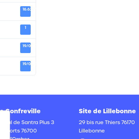
16.62 MB
1
19/09/2025
19/09/2025
e Gonfreville
Site de Lillebonne
ocial de Santra Plus 3
29 bis rue Thiers 76170
s Sports 76700
Lillebonne