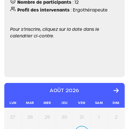
Nombre de participants
: 12
Profil des intervenants
: Ergothérapeute
Pour s’inscrire, cliquez sur la date dans le
calendrier ci-contre.
AOÛT 2026
LUN
MAR
MER
JEU
VEN
SAM
DIM
27
28
29
30
31
1
2