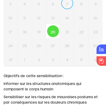
3
4
5
6
7
8
9
10
11
12
13
14
15
16
17
18
19
20
21
22
23
24
25
26
27
28
29
30
31
1
2
3
4
5
6
Objectifs de cette sensibilisation :
Informer sur les structures anatomiques qui
composent le corps humain
Sensibiliser sur les risques de mauvaises postures et
par conséquences sur les douleurs chroniques