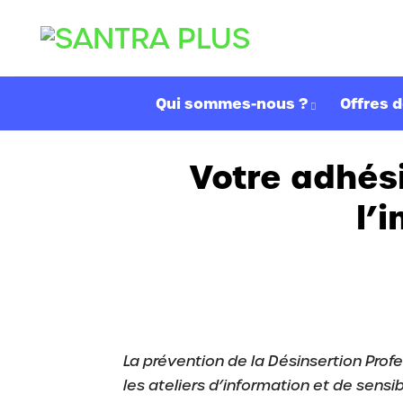
Passer
au
contenu
Qui sommes-nous ?
Offres d
Votre adhési
l’
La prévention de la Désinsertion Prof
les ateliers d’information et de sensib