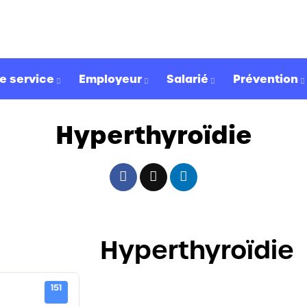
e service
Employeur
Salarié
Prévention
Hyperthyroïdie
Hyperthyroïdie
151