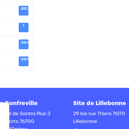
815.24 KB
1
09/01/2026
09/01/2026
e Gonfreville
Site de Lillebonne
ocial de Santra Plus 3
29 bis rue Thiers 76170
s Sports 76700
Lillebonne