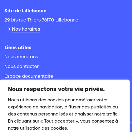
Site de Lillebonne
29 bis rue Thiers 76170 Lillebonne
Nos horaires
Liens utiles
Nous recrutons
Nous contacter
Espace documentaire
Espace adhérent
Nous respectons votre vie privée.
Espace salarié
Nous utilisons des cookies pour améliorer votre
expérience de navigation, diffuser des publicités ou
des contenus personnalisés et analyser notre trafic.
En cliquant sur « Tout accepter », vous consentez à
notre utilisation des cookies.
Plan du site
|
Mentions légales
|
Politique de cookies
|